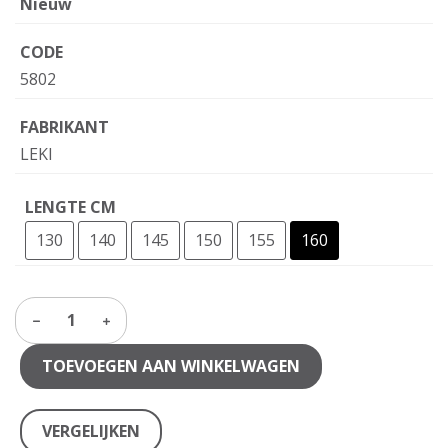
Nieuw
CODE
5802
FABRIKANT
LEKI
LENGTE CM
130
140
145
150
155
160
1
TOEVOEGEN AAN WINKELWAGEN
VERGELIJKEN