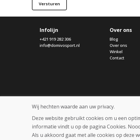
Versturen
Infolijn
Over ons
+421 919 282 306
Blog
info@domivosport.nl
Over ons
Winkel
Contact
Wij hechten waarde aan uw privacy.
Deze website gebruikt cookies om u een optim
informatie vindt u op de pagina Cookies. Noo
Als u akkoord gaat met alle cookies op deze w