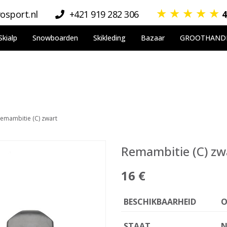
★
★
★
★
★
osport.nl
+421 919 282 306
4
Skialp
Snowboarden
Skikleding
Bazaar
GROOTHAND
emambitie (C) zwart
Remambitie (C) zw
16 €
BESCHIKBAARHEID
O
STAAT
N