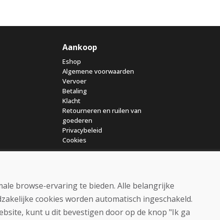
Aankoop
Eshop
Algemene voorwaarden
Vervoer
Betaling
Klacht
Retourneren en ruilen van
goederen
Privacybeleid
Cookies
ale browse-ervaring te bieden. Alle belangrijke
dzakelijke cookies worden automatisch ingeschakeld.
ebsite, kunt u dit bevestigen door op de knop "Ik ga