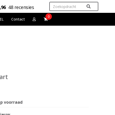
,96
48 recensies
0
EL
Contact
art
p voorraad
ieuw