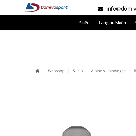
info@domiv
Skiën
Langlaufskiën
Webshop
Skialp
Alpine ski bindingen
R