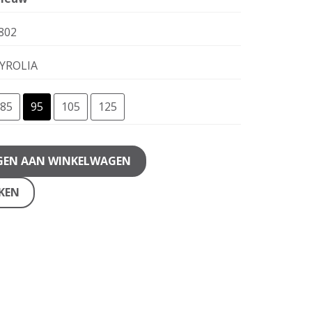
802
YROLIA
85
95
105
125
GEN AAN WINKELWAGEN
JKEN