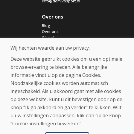
info@domivosport.nl
Over ons
Blog
Over ons
Winkel
Contact
Wij hechten waarde aan uw privacy.
Deze website gebruikt cookies om u een optimale
Aankoop
browse-ervaring te bieden. Alle belangrijke
Eshop
Algemene voorwaarden
informatie vindt u op de pagina Cookies.
Vervoer
Noodzakelijke cookies worden automatisch
Betaling
ingeschakeld. Als u akkoord gaat met alle cookies
Klacht
Retourneren en ruilen van goederen
op deze website, kunt u dit bevestigen door op de
Privacybeleid
knop "Ik ga akkoord en ga verder" te klikken. Wilt
Cookies
u uw instellingen aanpassen, klik dan op de knop
"Cookie-instellingen bewerken".