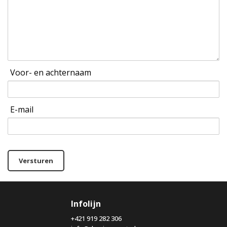
Voor- en achternaam
E-mail
Versturen
Infolijn
+421 919 282 306