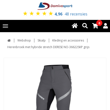
★
★
★
★
★
4,96
48 recensies
0
Toggle
navigation
Webshop
Skialp
Kleding en accessoires
Herenbroek met hybride stretch DERESE NO-36622SKP grijs