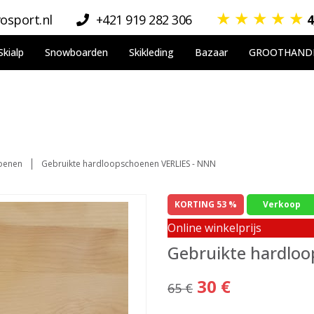
★
★
★
★
★
osport.nl
+421 919 282 306
4
Skialp
Snowboarden
Skikleding
Bazaar
GROOTHAND
oenen
Gebruikte hardloopschoenen VERLIES - NNN
KORTING 53 %
Verkoop
Online winkelprijs
Gebruikte hardlo
30 €
65 €