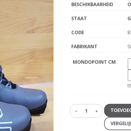
BESCHIKBAARHEID
O
STAAT
G
CODE
8
FABRIKANT
S
MONDOPOINT CM
H
TOEVOE
1
VERGELI