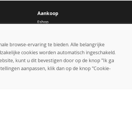
Aankoop
Eshop
Algemene voorwaarden
Vervoer
Betaling
ale browse-ervaring te bieden. Alle belangrijke
Klacht
Retourneren en ruilen van
dzakelijke cookies worden automatisch ingeschakeld.
goederen
ebsite, kunt u dit bevestigen door op de knop "Ik ga
Privacybeleid
stellingen aanpassen, klik dan op de knop "Cookie-
Cookies
© DOMIVOSPORT 2026, alle rechten voorbehouden
DUFEKSOFT
-
websitecreatie
,
e-shop creatie