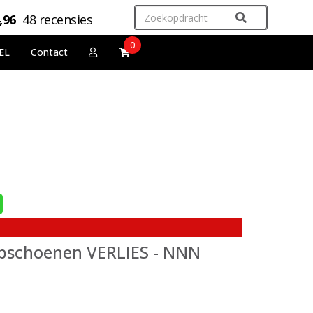
,96
48 recensies
0
EL
Contact
opschoenen VERLIES - NNN