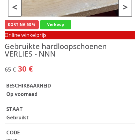
<
>
KORTING 53 %
Verkoop
Online winkelprijs
Gebruikte hardloopschoenen
VERLIES - NNN
30 €
65 €
BESCHIKBAARHEID
Op voorraad
STAAT
Gebruikt
CODE