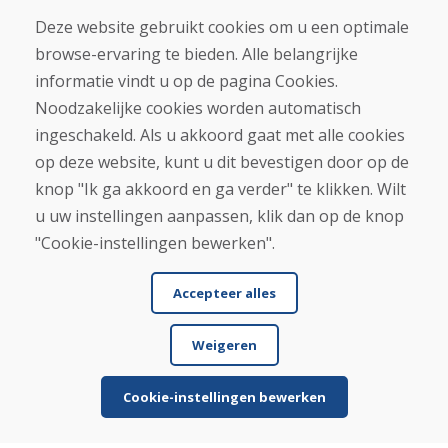
Deze website gebruikt cookies om u een optimale
Infolijn
browse-ervaring te bieden. Alle belangrijke
+421 919 282 306
informatie vindt u op de pagina Cookies.
info@domivosport.nl
Noodzakelijke cookies worden automatisch
ingeschakeld. Als u akkoord gaat met alle cookies
Over ons
op deze website, kunt u dit bevestigen door op de
Blog
knop "Ik ga akkoord en ga verder" te klikken. Wilt
Over ons
Winkel
u uw instellingen aanpassen, klik dan op de knop
Contact
"Cookie-instellingen bewerken".
Aankoop
Accepteer alles
Eshop
Algemene voorwaarden
Weigeren
Vervoer
Betaling
Klacht
Cookie-instellingen bewerken
Retourneren en ruilen van goederen
Privacybeleid